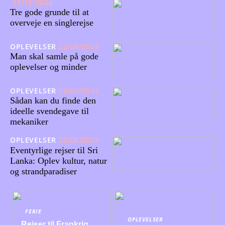
25/12/2024
Tre gode grunde til at
overveje en singlerejse
OPLEVELSER
22/09/2024
Man skal samle på gode
oplevelser og minder
OPLEVELSER
10/09/2024
Sådan kan du finde den
ideelle svendegave til
mekaniker
OPLEVELSER
26/08/2024
Eventyrlige rejser til Sri
Lanka: Oplev kultur, natur
og strandparadiser
FERIE
OPLEVELSER
Rejser til Frankrig