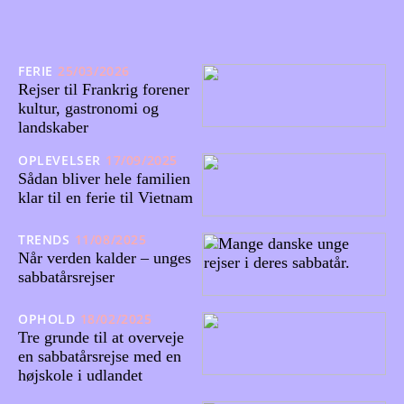
FERIE
25/03/2026
Rejser til Frankrig forener
kultur, gastronomi og
landskaber
OPLEVELSER
17/09/2025
Sådan bliver hele familien
klar til en ferie til Vietnam
TRENDS
11/08/2025
Når verden kalder – unges
sabbatårsrejser
OPHOLD
18/02/2025
Tre grunde til at overveje
en sabbatårsrejse med en
højskole i udlandet