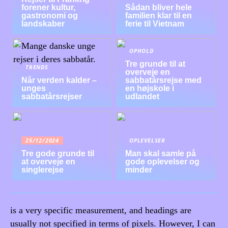
forener kultur,
Sådan bliver hele
gastronomi og
familien klar til en
landskaber
ferie til Vietnam
OPHOLD
Tre grunde til at
TRENDS
overveje en
Når verden kalder –
sabbatårsrejse med
unges
en højskole i
sabbatårsrejser
udlandet
25/12/2024
OPLEVELSER
Tre gode grunde til
Man skal samle på
at overveje en
gode oplevelser og
singlerejse
minder
is a very specific measurement, and headings are
usually not specified in terms of pixels. However, I can