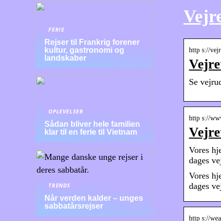
Vejr
FERIE
Rejser til Frankrig forener
kultur, gastronomi og
http s://ve
landskaber
Vejre
Se vejru
OPLEVELSER
http s://w
Sådan bliver hele familien
Vejre
klar til en ferie til Vietnam
Vores hj
dages ve
Vores hj
dages ve
TRENDS
Når verden kalder – unges
sabbatårsrejser
http s://we