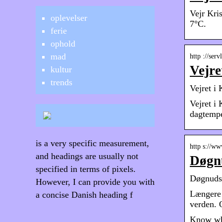
Vejr Kris
oplevelser
7°C.
ferie
ophold
mad
http ://serv
Vejre
kultur
trends
Vejret i
Vejret i 
dagtempe
is a very specific measurement,
http s://ww
and headings are usually not
Døgnu
specified in terms of pixels.
Døgnudsi
However, I can provide you with
Længere f
a concise Danish heading f
verden. 
Know wha