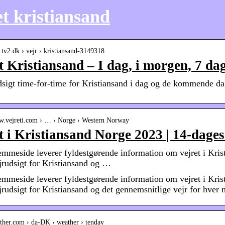
et kristiansand
jr.tv2.dk › vejr › kristiansand-3149318
t Kristiansand – I dag, i morgen, 7 da
dsigt time-for-time for Kristiansand i dag og de kommende dag
ww.vejreti.com › … › Norge › Western Norway
t i Kristiansand Norge 2023 | 14-dages
emmeside leverer fyldestgørende information om vejret i Krist
jrudsigt for Kristiansand og …
emmeside leverer fyldestgørende information om vejret i Krist
jrudsigt for Kristiansand og det gennemsnitlige vejr for hver
ather.com › da-DK › weather › tenday