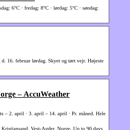
rsdag: 6°C · fredag: 8°C · lørdag: 5°C · søndag:
 d. 16. februar lørdag. Skyet og tørt vejr. Højeste
 Norge – AccuWeather
 – 2. april · 3. april – 14. april · Pr. måned. Hele
 Kristiansand, Vest-Agder, Norge. Up to 90 days