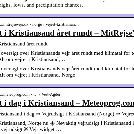
highs, lows, and precipitation chances.
w.mitrejsevejr.dk › norge › vejret-kristiansan…
t i Kristiansand året rundt – MitRejse
Kristiansand året rundt
oversigt over Kristiansands vejr året rundt med klimatal for 
Alt om vejret i Kristiansand, …
oversigt over Kristiansands vejr året rundt med klimatal for 
Alt om vejret i Kristiansand, Norge
ww.meteoprog.com › … › Vest-Agder
t i dag i Kristiansand – Meteoprog.co
ristiansand i dag ⇒ Vejrudsigt i Kristiansand (Norge) ⇒ 
 Kristiansand, Norge nu ☀️ Nøyaktig vejrudsigt i Kristiansand 
 vejrudsigt ፠ Vejr widget …