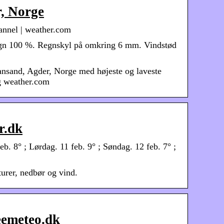
r, Norge
annel | weather.com
regn 100 %. Regnskyl på omkring 6 mm. Vindstød
ansand, Agder, Norge med højeste og laveste
g weather.com
r.dk
b. 8° ; Lørdag. 11 feb. 9° ; Søndag. 12 feb. 7° ;
rer, nedbør og vind.
reemeteo.dk