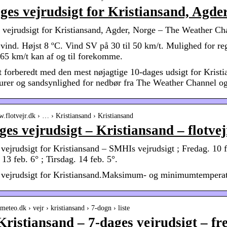
ges vejrudsigt for Kristiansand, Agde
 vejrudsigt for Kristiansand, Agder, Norge – The Weather Ch
vind. Højst 8 ºC. Vind SV på 30 til 50 km/t. Mulighed for 
l 65 km/t kan af og til forekomme.
 forberedt med den mest nøjagtige 10-dages udsigt for Kristi
urer og sandsynlighed for nedbør fra The Weather Channel o
w.flotvejr.dk › … › Kristiansand › Kristiansand
ges vejrudsigt – Kristiansand – flotvej
vejrudsigt for Kristiansand – SMHIs vejrudsigt ; Fredag. 10 fe
13 feb. 6° ; Tirsdag. 14 feb. 5°.
 vejrudsigt for Kristiansand.Maksimum- og minimumtemperatu
emeteo.dk › vejr › kristiansand › 7-dogn › liste
Kristiansand – 7-dages vejrudsigt – f