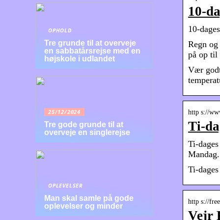
10-da
10-dages
OPHOLD
Tre grunde til at overveje
Regn og 
en sabbatårsrejse med en
på op ti
højskole i udlandet
Vær godt
temperat
25/12/2024
http s://ww
Ti-da
Tre gode grunde til at
overveje en singlerejse
Ti-dages 
Mandag. 
Ti-dages
OPLEVELSER
Man skal samle på gode
http s://fre
oplevelser og minder
Vejr 