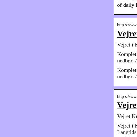
of daily 
http s://ww
Vejre
Vejret i 
Komplet 
nedbør. 
Komplet 
nedbør. 
http s://w
Vejre
Vejret K
Vejret i
Langtids