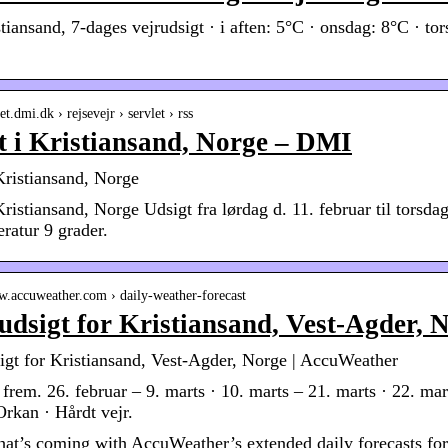
tiansand, 7-dages vejrudsigt · i aften: 5°C · onsdag: 8°C · to
let.dmi.dk › rejsevejr › servlet › rss
t i Kristiansand, Norge – DMI
 Kristiansand, Norge
Kristiansand, Norge Udsigt fra lørdag d. 11. februar til torsdag
ratur 9 grader.
w.accuweather.com › daily-weather-forecast
dsigt for Kristiansand, Vest-Agder,
gt for Kristiansand, Vest-Agder, Norge | AccuWeather
rem. 26. februar – 9. marts · 10. marts – 21. marts · 22. marts
Orkan · Hårdt vejr.
t’s coming with AccuWeather’s extended daily forecasts for