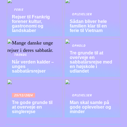
FERIE
OPLEVELSER
Rejser til Frankrig
forener kultur,
Sådan bliver hele
gastronomi og
familien klar til en
landskaber
ferie til Vietnam
OPHOLD
Tre grunde til at
TRENDS
overveje en
Når verden kalder –
sabbatårsrejse med
unges
en højskole i
sabbatårsrejser
udlandet
25/12/2024
OPLEVELSER
Tre gode grunde til
Man skal samle på
at overveje en
gode oplevelser og
singlerejse
minder