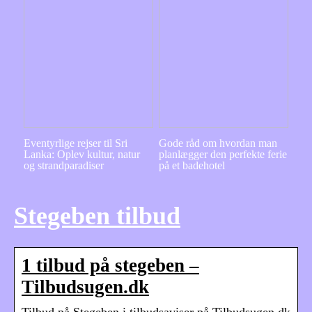
Eventyrlige rejser til Sri
Gode råd om hvordan man
Lanka: Oplev kultur, natur
planlægger den perfekte ferie
og strandparadiser
på et badehotel
Stegeben tilbud
1 tilbud på stegeben –
Tilbudsugen.dk
Tilbud på Stegeben i tilbudsaviser på Tilbudsugen.dk