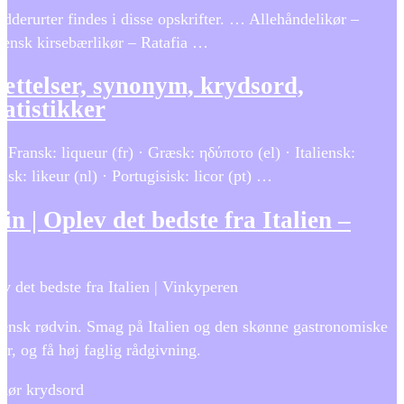
dderurter findes i disse opskrifter. … Allehåndelikør –
ensk kirsebærlikør – Ratafia …
ættelser, synonym, krydsord,
atistikker
· Fransk: liqueur (fr) · Græsk: ηδύποτο (el) · Italiensk:
dsk: likeur (nl) · Portugisisk: licor (pt) …
in | Oplev det bedste fra Italien –
ev det bedste fra Italien | Vinkyperen
aliensk rødvin. Smag på Italien og den skønne gastronomiske
r, og få høj faglig rådgivning.
ikør krydsord