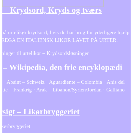
 Krydsord, Kryds og tværs
r på urtelikør krydsord, hvis du har brug for yderligere hjælp
t … STREGA EN ITALIENSK LIKØR LAVET PÅ URTER.
ninger til urtelikør – Krydsordsløsninger
r – Wikipedia, den frie encyklopædi
r · Absint – Schweiz · Aguardiente – Colombia · Anis del
ette – Frankrig · Arak – Libanon/Syrien/Jordan · Galliano –
rsigt – Likørbryggeriet
Likørbryggeriet