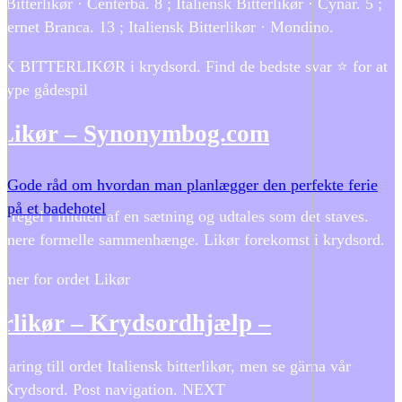
 Bitterlikør · Centerba. 8 ; Italiensk Bitterlikør · Cynar. 5 ;
· Fernet Branca. 13 ; Italiensk Bitterlikør · Mondino.
K BITTERLIKØR i krydsord. Find de bedste svar ⭐ for at
 type gådespil
 Likør – Synonymbog.com
Gode råd om hvordan man planlægger den perfekte ferie
på et badehotel
 regel i midten af ​​en sætning og udtales som det staves.
i mere formelle sammenhænge. Likør forekomst i krydsord.
ymer for ordet Likør
terlikør – Krydsordhjælp –
laring till ordet Italiensk bitterlikør, men se gärna vår
. Krydsord. Post navigation. NEXT