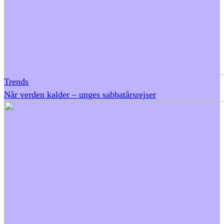
Trends
Når verden kalder – unges sabbatårsrejser