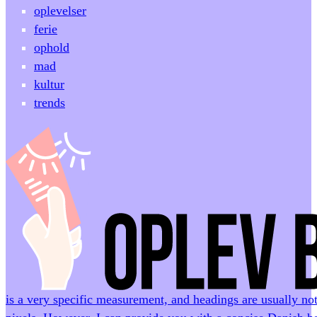
oplevelser
ferie
ophold
mad
kultur
trends
is a very specific measurement, and headings are usually not