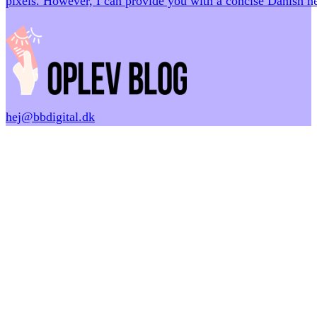
pixels. However, I can provide you with a concise Danish h
hej@bbdigital.dk