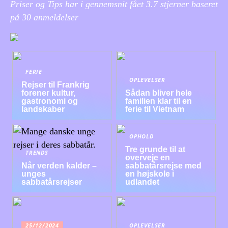
Priser og Tips har i gennemsnit fået
3.7
stjerner baseret
på
30
anmeldelser
FERIE
OPLEVELSER
Rejser til Frankrig
forener kultur,
Sådan bliver hele
gastronomi og
familien klar til en
landskaber
ferie til Vietnam
OPHOLD
Tre grunde til at
TRENDS
overveje en
Når verden kalder –
sabbatårsrejse med
unges
en højskole i
sabbatårsrejser
udlandet
25/12/2024
OPLEVELSER