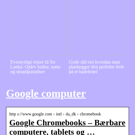
Eventyrlige rejser til Sri
Gode råd om hvordan man
Lanka: Oplev kultur, natur
planlægger den perfekte ferie
og strandparadiser
på et badehotel
Google computer
http s://www.google.com › intl › da_dk › chromebook
Google Chromebooks – Bærbare
computere, tablets og …