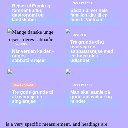
OPLEVELSER
Rejser til Frankrig
forener kultur,
Sådan bliver hele
gastronomi og
familien klar til en
landskaber
ferie til Vietnam
OPHOLD
Tre grunde til at
TRENDS
overveje en
Når verden kalder –
sabbatårsrejse med
unges
en højskole i
sabbatårsrejser
udlandet
25/12/2024
OPLEVELSER
Tre gode grunde til
Man skal samle på
at overveje en
gode oplevelser og
singlerejse
minder
is a very specific measurement, and headings are