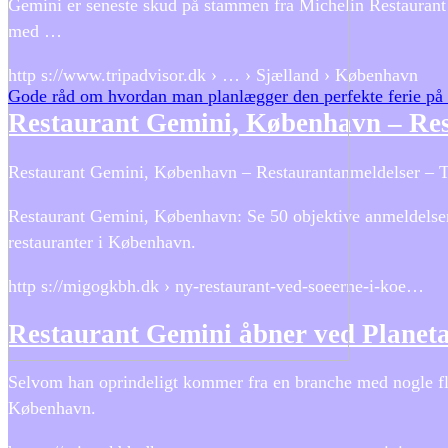
Gemini er seneste skud på stammen fra Michelin Restaurant N
med …
http s://www.tripadvisor.dk › … › Sjælland › København
Gode råd om hvordan man planlægger den perfekte ferie på 
Restaurant Gemini, København – Re
Restaurant Gemini, København – Restaurantanmeldelser – T
Restaurant Gemini, København: Se 50 objektive anmeldelser 
restauranter i København.
http s://migogkbh.dk › ny-restaurant-ved-soeerne-i-koe…
Restaurant Gemini åbner ved Planet
Selvom han oprindeligt kommer fra en branche med nogle flere
København.