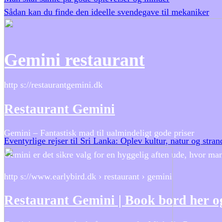
Sådan kan du finde den ideelle svendegave til mekaniker
Gemini restaurant
http s://restaurantgemini.dk
Restaurant Gemini
Gemini – Fantastisk mad til ualmindeligt gode priser
Eventyrlige rejser til Sri Lanka: Oplev kultur, natur og stra
Gemini er det sikre valg for en hyggelig aften ude, hvor man
http s://www.earlybird.dk › restaurant › gemini
Restaurant Gemini | Book bord her og