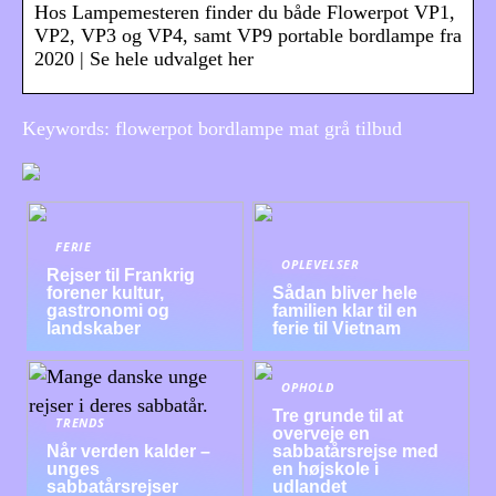
Hos Lampemesteren finder du både Flowerpot VP1,
VP2, VP3 og VP4, samt VP9 portable bordlampe fra
2020 | Se hele udvalget her
Keywords: flowerpot bordlampe mat grå tilbud
FERIE
OPLEVELSER
Rejser til Frankrig
forener kultur,
Sådan bliver hele
gastronomi og
familien klar til en
landskaber
ferie til Vietnam
OPHOLD
Tre grunde til at
TRENDS
overveje en
Når verden kalder –
sabbatårsrejse med
unges
en højskole i
sabbatårsrejser
udlandet