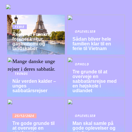
FERIE
OPLEVELSER
Rejser til Frankrig
forener kultur,
Sådan bliver hele
gastronomi og
familien klar til en
landskaber
ferie til Vietnam
OPHOLD
Tre grunde til at
TRENDS
overveje en
Når verden kalder –
sabbatårsrejse med
unges
en højskole i
sabbatårsrejser
udlandet
25/12/2024
OPLEVELSER
Tre gode grunde til
Man skal samle på
at overveje en
gode oplevelser og