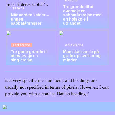
OPHOLD
Tre grunde til at
TRENDS
overveje en
Når verden kalder –
sabbatårsrejse med
unges
en højskole i
sabbatårsrejser
udlandet
25/12/2024
OPLEVELSER
Tre gode grunde til
Man skal samle på
at overveje en
gode oplevelser og
singlerejse
minder
is a very specific measurement, and headings are
usually not specified in terms of pixels. However, I can
provide you with a concise Danish heading f