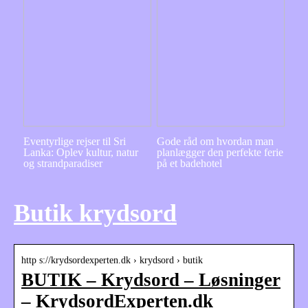
Eventyrlige rejser til Sri
Gode råd om hvordan man
Lanka: Oplev kultur, natur
planlægger den perfekte ferie
og strandparadiser
på et badehotel
Butik krydsord
http s://krydsordexperten.dk › krydsord › butik
BUTIK – Krydsord – Løsninger
– KrydsordExperten.dk