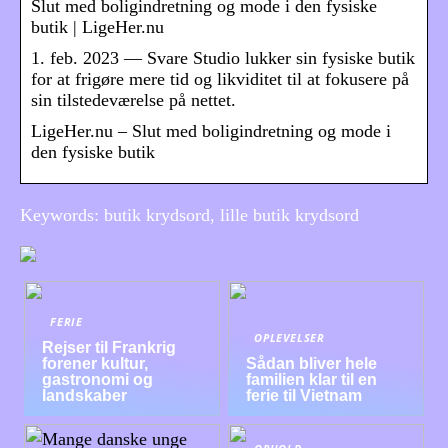
Slut med boligindretning og mode i den fysiske
butik | LigeHer.nu
1. feb. 2023 — Svare Studio lukker sin fysiske butik
for at frigøre mere tid og likviditet til at fokusere på
sin tilstedeværelse på nettet.
LigeHer.nu – Slut med boligindretning og mode i
den fysiske butik
Keywords: butik krydsord, lille butik krydsord
FERIE
OPLEVELSER
Rejser til Frankrig
forener kultur,
Sådan bliver hele
gastronomi og
familien klar til en
landskaber
ferie til Vietnam